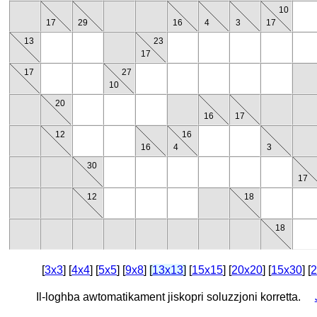
10
17
29
16
4
3
17
13
23
17
17
27
10
20
16
17
12
16
16
4
3
30
17
12
18
18
[
3x3
] [
4x4
] [
5x5
] [
9x8
]
[
13x13
]
[
15x15
] [
20x20
] [
15x30
] [
Il-loghba awtomatikament jiskopri soluzzjoni korretta.