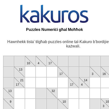
Puzzles Numeriċi għal Moħħok
Hawnhekk tista' tilgħab puzzles online tal-Kakuro b'bordijie
każwali.
10
4
17
13
17
3
16
21
14
17
17
4
13
32
9
10
1
3