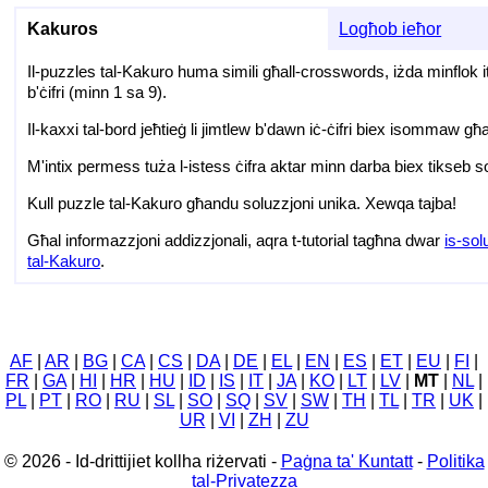
Kakuros
Logħob ieħor
Il-puzzles tal-Kakuro huma simili għall-crosswords, iżda minflok itt
b'ċifri (minn 1 sa 9).
Il-kaxxi tal-bord jeħtieġ li jimtlew b'dawn iċ-ċifri biex isommaw għ
M'intix permess tuża l-istess ċifra aktar minn darba biex tikseb 
Kull puzzle tal-Kakuro għandu soluzzjoni unika. Xewqa tajba!
Għal informazzjoni addizzjonali, aqra t-tutorial tagħna dwar
is-sol
tal-Kakuro
.
AF
|
AR
|
BG
|
CA
|
CS
|
DA
|
DE
|
EL
|
EN
|
ES
|
ET
|
EU
|
FI
|
FR
|
GA
|
HI
|
HR
|
HU
|
ID
|
IS
|
IT
|
JA
|
KO
|
LT
|
LV
|
MT
|
NL
|
PL
|
PT
|
RO
|
RU
|
SL
|
SO
|
SQ
|
SV
|
SW
|
TH
|
TL
|
TR
|
UK
|
UR
|
VI
|
ZH
|
ZU
© 2026 - Id-drittijiet kollha riżervati -
Paġna ta' Kuntatt
-
Politika
tal-Privatezza