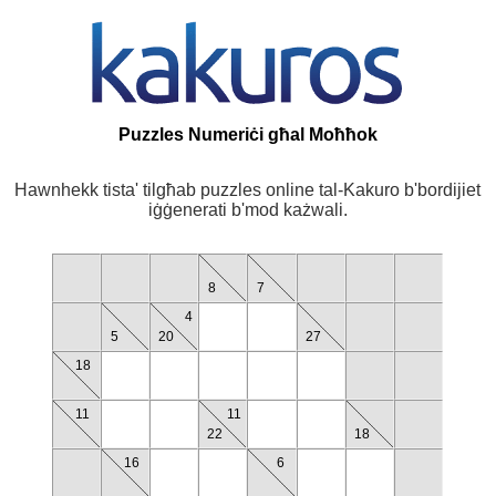
Puzzles Numeriċi għal Moħħok
Hawnhekk tista' tilgħab puzzles online tal-Kakuro b'bordijiet
iġġenerati b'mod każwali.
8
7
4
5
20
27
18
11
11
22
18
16
6