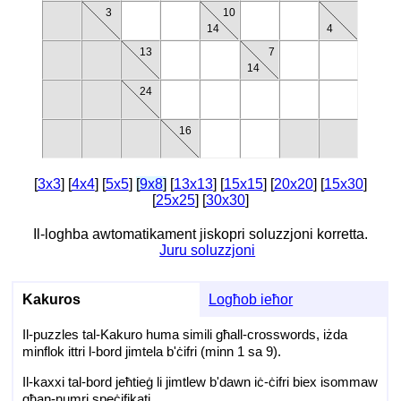
3
10
14
4
13
7
14
24
16
[
3x3
] [
4x4
] [
5x5
]
[
9x8
]
[
13x13
] [
15x15
] [
20x20
] [
15x30
]
[
25x25
] [
30x30
]
Il-loghba awtomatikament jiskopri soluzzjoni korretta.
Juru soluzzjoni
Kakuros
Logħob ieħor
Il-puzzles tal-Kakuro huma simili għall-crosswords, iżda
minflok ittri l-bord jimtela b'ċifri (minn 1 sa 9).
Il-kaxxi tal-bord jeħtieġ li jimtlew b'dawn iċ-ċifri biex isommaw
għan-numri speċifikati.